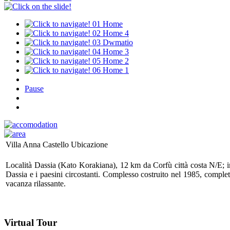
01
Home
02
Home 4
03
Dwmatio
04
Home 3
05
Home 2
06
Home 1
Pause
Villa Anna Castello Ubicazione
Località Dassia (Kato Korakiana), 12 km da Corfù città costa N/E; in p
Dassia e i paesini circostanti. Complesso costruito nel 1985, comple
vacanza rilassante.
Virtual Tour